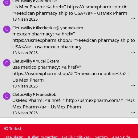
C
CletusVilky
Aaroneluse
C
l
Us Mex Pharm: <a href="
https://usmexpharm.com/#
e
">Mexican pharmacy ship to USA</a> - UsMex Pharm
t
13 Nisan 2025
•••
u
C
CletusVilky
ilker.keskin@iyonmekatro
s
C
l
mexican pharmacy: <a href="
V
e
i
https://usmexpharm.shop/#
">Mexican pharmacy ship to
t
l
USA</a> - usa mexico pharmacy
u
k
13 Nisan 2025
•••
s
y
V
C
CletusVilky
Yücel Öktem
w
C
i
l
usa mexico pharmacy: <a href="
r
l
e
o
https://usmexpharm.shop/#
">mexican rx online</a> -
k
t
t
Us Mex Pharm
y
u
e
13 Nisan 2025
•••
w
s
o
r
V
C
CletusVilky
FrancisBob
n
C
o
i
l
UsMex Pharm: <a href="
http://usmexpharm.com/#
">Us
A
t
l
e
a
Mex Pharm</a> - UsMex Pharm
e
k
t
r
13 Nisan 2025
•••
o
y
u
o
n
w
s
n
i
r
V
e
Turkish
l
o
i
l
Bize ulaşın
Kullanım şartları
Gizlilik Politikası
Yardım
Ana Sayfa