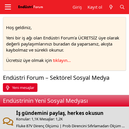
Giriş
Kayıt ol
Hoş geldiniz,
Yeni bir iş ağı olan Endüstri Forum’a ÜCRETSİZ üye olarak
değerli paylaşımlarınızı buradan da yaparsanız, akışta
kaybolmaz ve sürekli okunur.
Ücretsiz üye olmak için
tıklayın..
.
Endüstri Forum – Sektörel Sosyal Medya
Yeni mesajlar
Endüstrinin Yeni Sosyal Medyası
İş gündemini paylaş, herkes okusun
Konular
1,1K
Mesajlar
1,2K
Fluke 87V Direnç Ölçümü | Prob Direncini Sıfırlamadan Ölçüm Yapmayın!