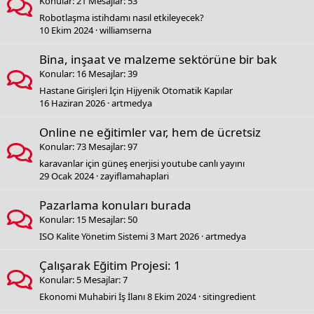
Konular
21
Mesajlar
53
Robotlaşma istihdamı nasıl etkileyecek?
10 Ekim 2024
williamserna
Bina, inşaat ve malzeme sektörüne bir bak
Konular
16
Mesajlar
39
Hastane Girişleri İçin Hijyenik Otomatik Kapılar
16 Haziran 2026
artmedya
Online ne eğitimler var, hem de ücretsiz
Konular
73
Mesajlar
97
karavanlar için güneş enerjisi youtube canlı yayını
29 Ocak 2024
zayiflamahaplari
Pazarlama konuları burada
Konular
15
Mesajlar
50
ISO Kalite Yönetim Sistemi
3 Mart 2026
artmedya
Çalışarak Eğitim Projesi: 1
Konular
5
Mesajlar
7
Ekonomi Muhabiri İş İlanı
8 Ekim 2024
sitingredient